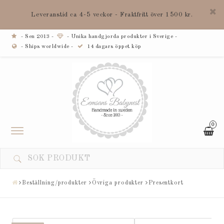
Leveranstid ca 4-5 veckor - Fraktfritt över 1500 kr.
- Sen 2013 -
- Unika handgjorda produkter i Sverige -
- Ships worldwide -
14 dagars öppet köp
0
Toggle
navigation
Beställning/produkter
Övriga produkter
Presentkort