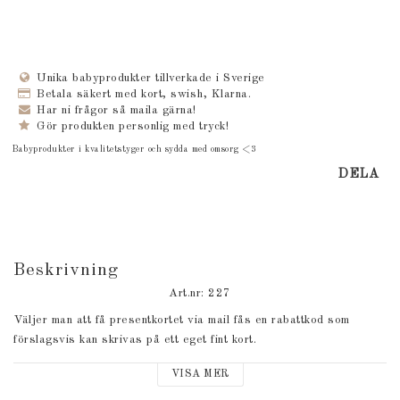
Unika babyprodukter tillverkade i Sverige
Betala säkert med kort, swish, Klarna.
Har ni frågor så maila gärna!
Gör produkten personlig med tryck!
Babyprodukter i kvalitetstyger och sydda med omsorg <3
DELA
Beskrivning
Art.nr: 227
Väljer man att få presentkortet via mail fås en rabattkod som 
förslagsvis kan skrivas på ett eget fint kort.
Väljer man att få kortet hemskickat så är det kortet på bilden.
VISA MER