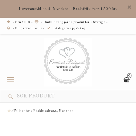
Leveranstid ca 4-5 veckor - Fraktfritt över 1500 kr.
- Sen 2013 -
- Unika handgjorda produkter i Sverige -
- Ships worldwide -
14 dagars öppet köp
0
Toggle
navigation
Tillbehör
Bäddmadrass/Madrass