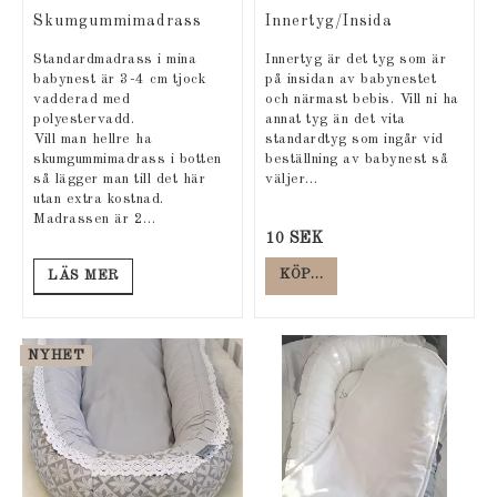
Skumgummimadrass
Innertyg/Insida
Standardmadrass i mina
Innertyg är det tyg som är
babynest är 3-4 cm tjock
på insidan av babynestet
vadderad med
och närmast bebis. Vill ni ha
polyestervadd.
annat tyg än det vita
Vill man hellre ha
standardtyg som ingår vid
skumgummimadrass i botten
beställning av babynest så
så lägger man till det här
väljer…
utan extra kostnad.
Madrassen är 2…
10 SEK
KÖP…
LÄS MER
NYHET