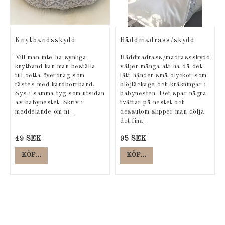
Knytbandsskydd
Bäddmadrass/skydd
Vill man inte ha synliga
Bäddmadrass/madrassskydd
knytband kan man beställa
väljer många att ha då det
till detta överdrag som
lätt händer små olyckor som
fästes med kardborrband.
blöjläckage och kräkningar i
Sys i samma tyg som utsidan
babynesten. Det spar några
av babynestet. Skriv i
tvättar på nestet och
meddelande om ni…
dessutom slipper man dölja
det fina…
49 SEK
95 SEK
KÖP…
KÖP…