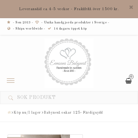
Leveranstid ca 4-5 veckor - Fraktfritt över 1500 kr.
- Sen 2013 -
- Unika handgjorda produkter i Sverige -
- Ships worldwide -
14 dagars öppet köp
0
Toggle
navigation
Köp nu/I lager
Babynest oskar 125- Färdigsydd