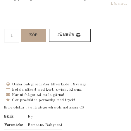
Läs mer...
KÖP
JÄMFÖR
Unika babyprodukter tillverkade i Sverige
Betala säkert med kort, swish, Klarna.
Har ni frågor så maila gärna!
Gör produkten personlig med tryck!
Babyprodukter i kvalitetstyger och sydda med omsorg <3
Skick
Ny
Varumärke
Eemsans Babynest