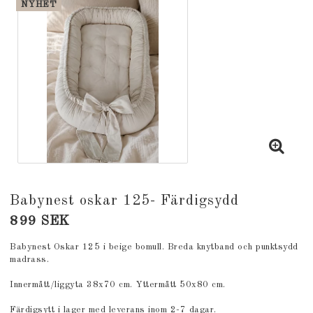
NYHET
Babynest oskar 125- Färdigsydd
899 SEK
Babynest Oskar 125 i beige bomull. Breda knytband och punktsydd
madrass.
Innermått/liggyta 38x70 cm. Yttermått 50x80 cm.
Färdigsytt i lager med leverans inom 2-7 dagar.